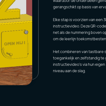
waardoor de onderdelen gema
gerangschikt op basis van erva
Elke stap is voorzien van een 
instructievideo. Deze QR-code
net als de nummering boven op 
om de leerlijn toekomstbestend
Het combineren van tastbare st
toegankelijk en zelfstandig t
instructievideo’s via hun eige
niveau aan de slag.