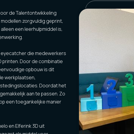
door de Talentontwikkeling
modellen zorgvuldig geprint,
alleen een leerhulpmiddel is,
menwerking.
jke eyecatcher die medewerkers
 printen. Door de combinatie
 eenvoudige opbouw is dit
le werkplaatsen,
estedingslocaties. Doordat het
u gemakkelijk aan te passen. Zo
op een toegankelijke manier
lo en Elferink 3D uit